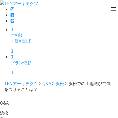
to
na
ご相談
・資料請求
プラン依頼
TENアーキテクツ
>
Q&A
>
浜松
>
浜松での土地選びで気
をつけることは？
Q&A
浜松