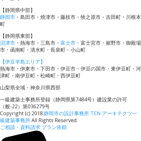
【静岡県中部】
静岡市
・島田市・焼津市・藤枝市・牧之原市・吉田町・川根本
町
【静岡県東部】
沼津市
・熱海市・三島市・
富士市
・富士宮市・裾野市・御殿場
市・函南町・清水町・長泉町・小山町
【伊豆半島エリア】
熱海市・伊東市・下田市・伊豆市・伊豆の国市・東伊豆町・河
津町・南伊豆町・松崎町・西伊豆町
山梨県全域・神奈川県西部
一級建築士事務所登録（静岡県第7484号）建設業の許可
（般-22）第036279号
Copyright (c) 2018.
静岡市の設計事務所 TEN アーキテクツ一
級建築事務所
All Rights Reserved.
ご相談・資料請求
プラン依頼