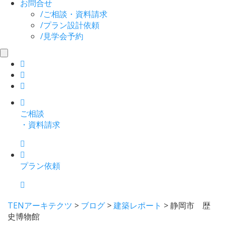
お問合せ
/
ご相談・資料請求
/
プラン設計依頼
/
見学会予約
toggle
navigation
ご相談
・資料請求
プラン依頼
TENアーキテクツ
>
ブログ
>
建築レポート
>
静岡市 歴
史博物館