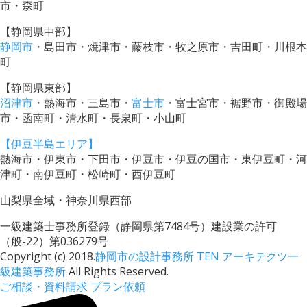
市・森町
【静岡県中部】
静岡市
・島田市・焼津市・藤枝市・牧之原市・吉田町・川根本
町
【静岡県東部】
沼津市
・熱海市・三島市・
富士市
・富士宮市・裾野市・御殿場
市・函南町・清水町・長泉町・小山町
【伊豆半島エリア】
熱海市・伊東市・下田市・伊豆市・伊豆の国市・東伊豆町・河
津町・南伊豆町・松崎町・西伊豆町
山梨県全域・神奈川県西部
一級建築士事務所登録（静岡県第7484号）建設業の許可
（般-22）第036279号
Copyright (c) 2018.
静岡市の設計事務所 TEN アーキテクツ一
級建築事務所
All Rights Reserved.
ご相談・資料請求
プラン依頼