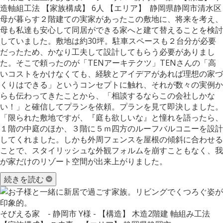
造軸組工法 【家族構成】 6人 【エリア】 静岡県静岡市清水区
母が暮らす２階建ての実家があったこの敷地に、将来を考え、
母も私達も安心して同居ができる家へと建て替えることを検討
していました。敷地は約30坪。駐車スペースも２台分が必要
だったため、かなり工夫して設計してもらう必要がありまし
た。そこで頼ったのが「TENアーキテクツ」TENさんの「高
いコストをかけなくても、経験とアイデアがあれば理想の家づ
くりはできる」というコンセプトに触れ、それが数々の実例か
らも伝わってきたことから、「相談するならこの会社しかな
い！」と確信してプランを依頼。プランを見て即決しました。
「限られた敷地ですが、『庭も欲しいな』と憧れを語ったら、
１階の中庭のほか、３階に５ｍ四方のルーフバルコニーを設計
してくれました。しかも外周フェンスを屋根の傾斜に合わせる
ことで、スタイリッシュな外観フォルムを崩すこともなく、我
が家だけのリゾート空間が出来上がりました。
続きを読む
そびえる家 - 静岡市 Y様 - 【構造】 木造2階建 軸組み工法