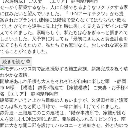
【家族構成】 ご夫妻 【エリア】 静岡県静岡市
せっかく新築するなら、人に自慢できるようなワクワクする家
に住みたいと望んでいました。『TENアーキテクツ』から提
案されたプランは､建物には階段で登らなくてはならない敷地
でしたがそれを逆手に見上げた時に美しく見えるデザインに変
えてくれました。素晴らしく、私たちは心をぎゅっと掴まれて
しまいました。又予算に対しても「最初にきちんと資金計画を
立ててもらえたので、私たちでも無理なく、おしゃれな家を建
てることができました。
続きを読む
開放感あふれ子供も大人もそれぞれが自由に楽しむ家 - 静岡
市 M様 - 【構造】 鉄骨3階建て 【家族構成】 ご夫妻・お子様3
名 【エリア】 静岡県静岡市
建築家というと上から目線の人もいますが、久保田社長と遠藤
さんは私たちと同じ目線で、一緒に創り上げてくれました。
鉄骨造・三階建てのこの建物は、1階が事務所で、家族が団ら
んを楽しむLDKは3階に配置。開放感あふれるリビングは、南
面に大きな開口部を設けてバルコニーと連結させ、外と内のつ