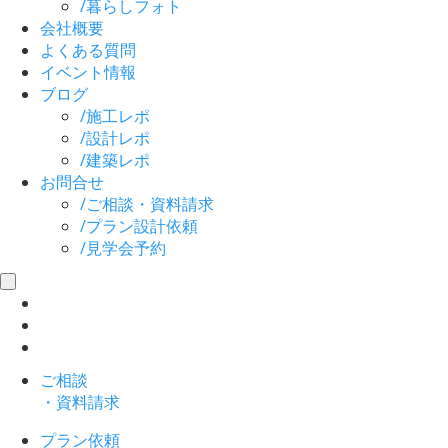
/
暮らしフォト
会社概要
よくある質問
イベント情報
ブログ
/
施工レポ
/
設計レポ
/
建築レポ
お問合せ
/
ご相談・資料請求
/
プラン設計依頼
/
見学会予約
toggle
navigation
ご相談
・資料請求
プラン依頼