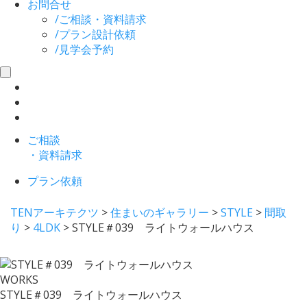
お問合せ
/
ご相談・資料請求
/
プラン設計依頼
/
見学会予約
toggle
navigation
ご相談
・資料請求
プラン依頼
TENアーキテクツ
>
住まいのギャラリー
>
STYLE
>
間取
り
>
4LDK
>
STYLE＃039 ライトウォールハウス
WORKS
STYLE＃039 ライトウォールハウス