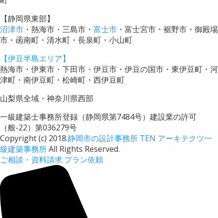
【静岡県東部】
沼津市
・熱海市・三島市・
富士市
・富士宮市・裾野市・御殿場
市・函南町・清水町・長泉町・小山町
【伊豆半島エリア】
熱海市・伊東市・下田市・伊豆市・伊豆の国市・東伊豆町・河
津町・南伊豆町・松崎町・西伊豆町
山梨県全域・神奈川県西部
一級建築士事務所登録（静岡県第7484号）建設業の許可
（般-22）第036279号
Copyright (c) 2018.
静岡市の設計事務所 TEN アーキテクツ一
級建築事務所
All Rights Reserved.
ご相談・資料請求
プラン依頼