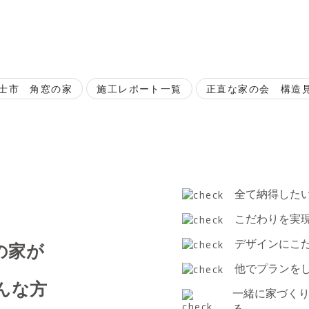
士市 角窓の家
施工レポート一覧
正直な家の会 構造見.
全て納得した
こだわりを実
デザインにこ
の家が
他でプランをし
んな方
一緒に家づく
る。