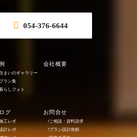
054-376-6644
例
会社概要
住まいのギャラリー
プラン集
暮らしフォト
ログ
お問合せ
施工レポ
/
ご相談・資料請求
設計レポ
/
プラン設計依頼