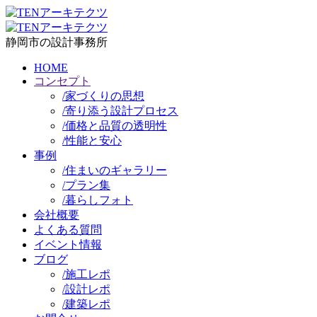
静岡市の設計事務所
HOME
コンセプト
/
家づくりの思想
/
寄り添う設計プロセス
/
価格と品質の透明性
/
性能と安心
事例
/
住まいのギャラリー
/
プラン集
/
暮らしフォト
会社概要
よくある質問
イベント情報
ブログ
/
施工レポ
/
設計レポ
/
建築レポ