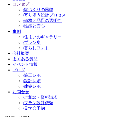
コンセプト
/
家づくりの思想
/
寄り添う設計プロセス
/
価格と品質の透明性
/
性能と安心
事例
/
住まいのギャラリー
/
プラン集
/
暮らしフォト
会社概要
よくある質問
イベント情報
ブログ
/
施工レポ
/
設計レポ
/
建築レポ
お問合せ
/
ご相談・資料請求
/
プラン設計依頼
/
見学会予約