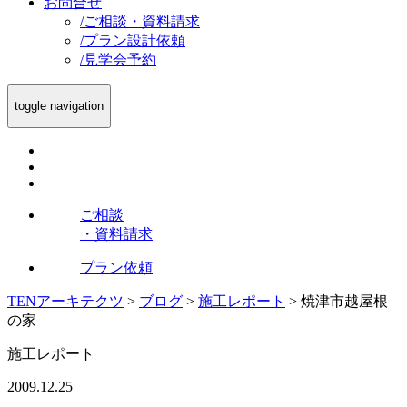
お問合せ
/
ご相談・資料請求
/
プラン設計依頼
/
見学会予約
toggle navigation
ご相談
・資料請求
プラン依頼
TENアーキテクツ
>
ブログ
>
施工レポート
>
焼津市越屋根
の家
施工レポート
2009.12.25