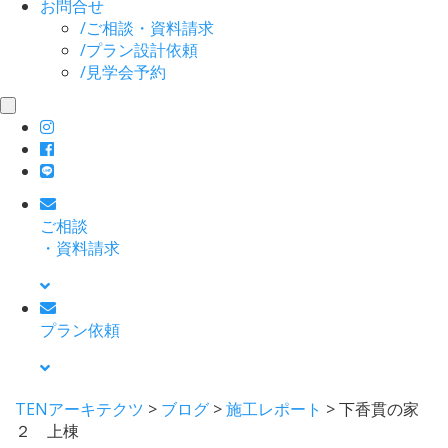
お問合せ
/
ご相談・資料請求
/
プラン設計依頼
/
見学会予約
toggle
navigation
ご相談
・資料請求
プラン依頼
TENアーキテクツ
>
ブログ
>
施工レポート
>
下香貫の家
２ 上棟