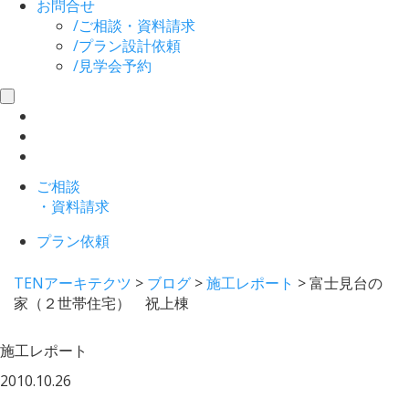
お問合せ
/
ご相談・資料請求
/
プラン設計依頼
/
見学会予約
toggle
navigation
ご相談
・資料請求
プラン依頼
TENアーキテクツ
>
ブログ
>
施工レポート
>
富士見台の
家（２世帯住宅） 祝上棟
施工レポート
2010.10.26