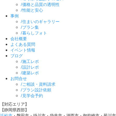
/
価格と品質の透明性
/
性能と安心
事例
/
住まいのギャラリー
/
プラン集
/
暮らしフォト
会社概要
よくある質問
イベント情報
ブログ
/
施工レポ
/
設計レポ
/
建築レポ
お問合せ
/
ご相談・資料請求
/
プラン設計依頼
/
見学会予約
【対応エリア】
【静岡県西部】
浜松市
・磐田市・掛川市・袋井市・湖西市・御前崎市・菊川市