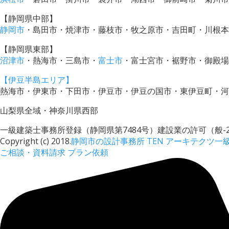
【静岡県中部】
静岡市
・島田市・焼津市・藤枝市・牧之原市・吉田町・川根本
【静岡県東部】
沼津市
・熱海市・三島市・
富士市
・富士宮市・裾野市・御殿場
【伊豆半島エリア】
熱海市・伊東市・下田市・伊豆市・伊豆の国市・東伊豆町・河
山梨県全域・神奈川県西部
一級建築士事務所登録（静岡県第7484号）建設業の許可（般-22
Copyright (c) 2018.
静岡市の設計事務所 TEN アーキテクツ一
ご相談・資料請求
プラン依頼