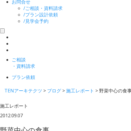
お問合せ
/
ご相談・資料請求
/
プラン設計依頼
/
見学会予約
toggle
navigation
ご相談
・資料請求
プラン依頼
TENアーキテクツ
>
ブログ
>
施工レポート
>
野菜中心の食
施工レポート
2012.09.07
野菜中心の食事