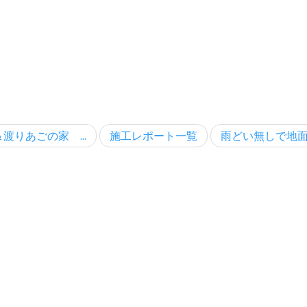
渡りあごの家 ...
施工レポート一覧
雨どい無しで地面に