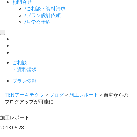
お問合せ
/
ご相談・資料請求
/
プラン設計依頼
/
見学会予約
toggle
navigation
ご相談
・資料請求
プラン依頼
TENアーキテクツ
>
ブログ
>
施工レポート
>
自宅からの
ブログアップが可能に
施工レポート
2013.05.28