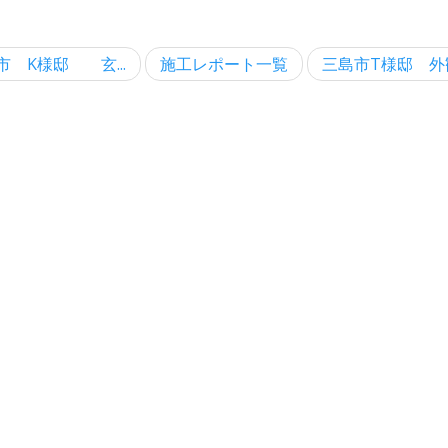
市 K様邸 玄...
施工レポート一覧
三島市T様邸 外観が