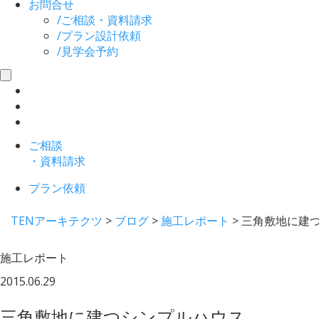
お問合せ
/
ご相談・資料請求
/
プラン設計依頼
/
見学会予約
toggle
navigation
ご相談
・資料請求
プラン依頼
TENアーキテクツ
>
ブログ
>
施工レポート
>
三角敷地に建
施工レポート
2015.06.29
三角敷地に建つシンプルハウス