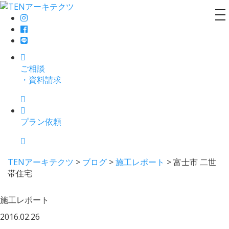
to
na
ご相談
・資料請求
プラン依頼
TENアーキテクツ
>
ブログ
>
施工レポート
>
富士市 二世
帯住宅
施工レポート
2016.02.26