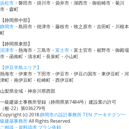
浜松市
・磐田市・掛川市・袋井市・湖西市・御前崎市・菊川
市・森町
【静岡県中部】
静岡市
・島田市・焼津市・藤枝市・牧之原市・吉田町・川根本
町
【静岡県東部】
沼津市
・熱海市・三島市・
富士市
・富士宮市・裾野市・御殿場
市・函南町・清水町・長泉町・小山町
【伊豆半島エリア】
熱海市・伊東市・下田市・伊豆市・伊豆の国市・東伊豆町・河
津町・南伊豆町・松崎町・西伊豆町
山梨県全域・神奈川県西部
一級建築士事務所登録（静岡県第7484号）建設業の許可
（般-22）第036279号
Copyright (c) 2018.
静岡市の設計事務所 TEN アーキテクツ一
級建築事務所
All Rights Reserved.
ご相談・資料請求
プラン依頼