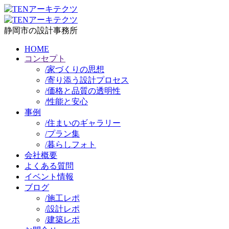
静岡市の設計事務所
HOME
コンセプト
/
家づくりの思想
/
寄り添う設計プロセス
/
価格と品質の透明性
/
性能と安心
事例
/
住まいのギャラリー
/
プラン集
/
暮らしフォト
会社概要
よくある質問
イベント情報
ブログ
/
施工レポ
/
設計レポ
/
建築レポ