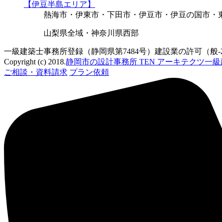
【伊豆半島エリア】
熱海市・伊東市・下田市・伊豆市・伊豆の国市・
山梨県全域・神奈川県西部
一級建築士事務所登録（静岡県第7484号）建設業の許可（般-22
Copyright (c) 2018.
静岡市の設計事務所 TEN アーキテクツ一
ご相談・資料請求
プラン依頼