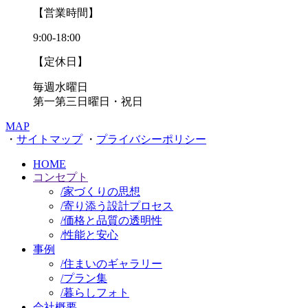
【営業時間】
9:00-18:00
【定休日】
毎週水曜日
第一第三日曜日・祝日
MAP
・
サイトマップ
・
プライバシーポリシー
HOME
コンセプト
/
家づくりの思想
/
寄り添う設計プロセス
/
価格と品質の透明性
/
性能と安心
事例
/
住まいのギャラリー
/
プラン集
/
暮らしフォト
会社概要