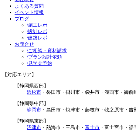
よくある質問
イベント情報
ブログ
/
施工レポ
/
設計レポ
/
建築レポ
お問合せ
/
ご相談・資料請求
/
プラン設計依頼
/
見学会予約
【対応エリア】
【静岡県西部】
浜松市
・磐田市・掛川市・袋井市・湖西市・御前
【静岡県中部】
静岡市
・島田市・焼津市・藤枝市・牧之原市・吉
【静岡県東部】
沼津市
・熱海市・三島市・
富士市
・富士宮市・裾