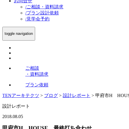
お問合せ
/
ご相談・資料請求
/
プラン設計依頼
/
見学会予約
toggle navigation
ご相談
・資料請求
プラン依頼
TENアーキテクツ
>
ブログ
>
設計レポート
>
甲府市H HOU
設計レポート
2018.08.05
甲府市H HOUSE 最終打ち合わせ