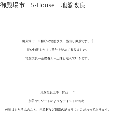
御殿場市 S-House 地盤改良
↑
御殿場市 Ｓ様邸の地盤改良 墨出し風景です。
長い時間をかけて設計を詰めて参りました。
地盤改良→基礎着工→上棟と進んでいきます。
↑
地盤改良工事 開始
別荘やリゾートのようなテイストのお宅。
外観はもちろんのこと、内装材など細部の納まりにもこだわっております。