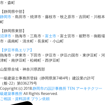
市・森町
【静岡県中部】
静岡市
・島田市・焼津市・藤枝市・牧之原市・吉田町・川根本
町
【静岡県東部】
沼津市
・熱海市・三島市・
富士市
・富士宮市・裾野市・御殿場
市・函南町・清水町・長泉町・小山町
【伊豆半島エリア】
熱海市・伊東市・下田市・伊豆市・伊豆の国市・東伊豆町・河
津町・南伊豆町・松崎町・西伊豆町
山梨県全域・神奈川県西部
一級建築士事務所登録（静岡県第7484号）建設業の許可
（般-22）第036279号
Copyright (c) 2018.
静岡市の設計事務所 TEN アーキテクツ一
級建築事務所
All Rights Reserved.
ご相談・資料請求
プラン依頼