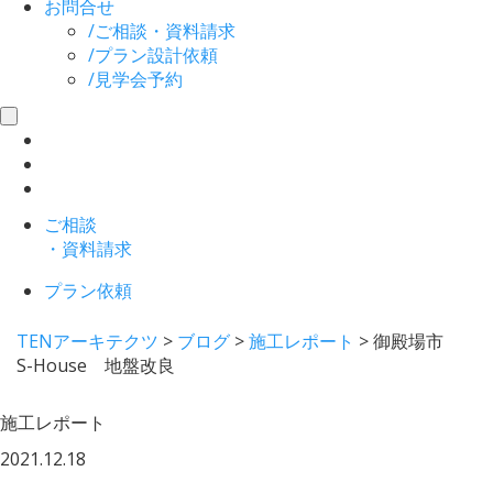
お問合せ
/
ご相談・資料請求
/
プラン設計依頼
/
見学会予約
toggle
navigation
ご相談
・資料請求
プラン依頼
TENアーキテクツ
>
ブログ
>
施工レポート
>
御殿場市
S-House 地盤改良
施工レポート
2021.12.18