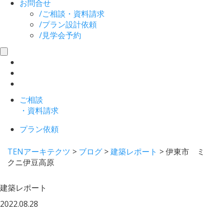
お問合せ
/
ご相談・資料請求
/
プラン設計依頼
/
見学会予約
toggle
navigation
ご相談
・資料請求
プラン依頼
TENアーキテクツ
>
ブログ
>
建築レポート
>
伊東市 ミ
クニ伊豆高原
建築レポート
2022.08.28