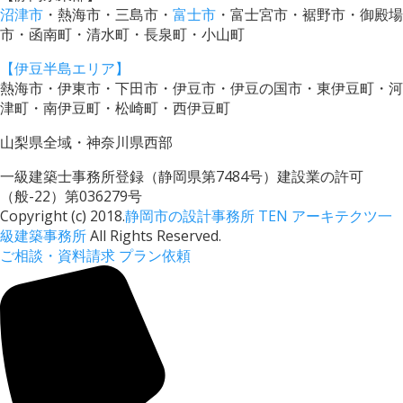
沼津市
・熱海市・三島市・
富士市
・富士宮市・裾野市・御殿場
市・函南町・清水町・長泉町・小山町
【伊豆半島エリア】
熱海市・伊東市・下田市・伊豆市・伊豆の国市・東伊豆町・河
津町・南伊豆町・松崎町・西伊豆町
山梨県全域・神奈川県西部
一級建築士事務所登録（静岡県第7484号）建設業の許可
（般-22）第036279号
Copyright (c) 2018.
静岡市の設計事務所 TEN アーキテクツ一
級建築事務所
All Rights Reserved.
ご相談・資料請求
プラン依頼