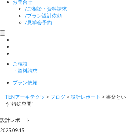
お問合せ
/
ご相談・資料請求
/
プラン設計依頼
/
見学会予約
toggle
navigation
ご相談
・資料請求
プラン依頼
TENアーキテクツ
>
ブログ
>
設計レポート
>
書斎とい
う“特殊空間”
設計レポート
2025.09.15