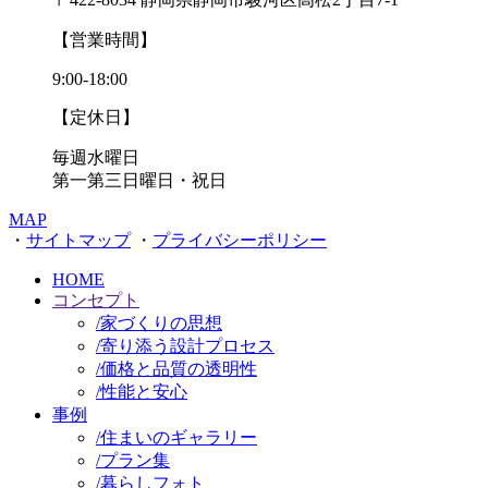
【営業時間】
9:00-18:00
【定休日】
毎週水曜日
第一第三日曜日・祝日
MAP
・
サイトマップ
・
プライバシーポリシー
HOME
コンセプト
/
家づくりの思想
/
寄り添う設計プロセス
/
価格と品質の透明性
/
性能と安心
事例
/
住まいのギャラリー
/
プラン集
/
暮らしフォト