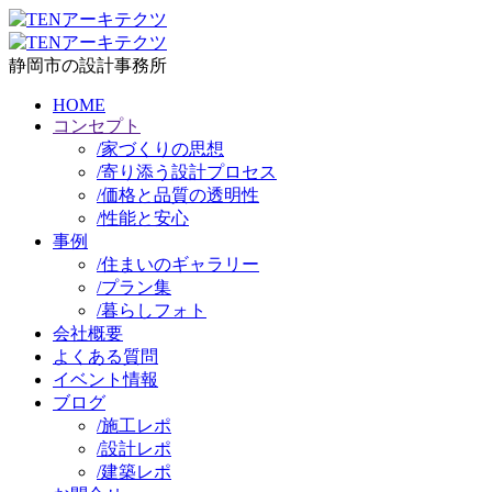
静岡市の設計事務所
HOME
コンセプト
/
家づくりの思想
/
寄り添う設計プロセス
/
価格と品質の透明性
/
性能と安心
事例
/
住まいのギャラリー
/
プラン集
/
暮らしフォト
会社概要
よくある質問
イベント情報
ブログ
/
施工レポ
/
設計レポ
/
建築レポ