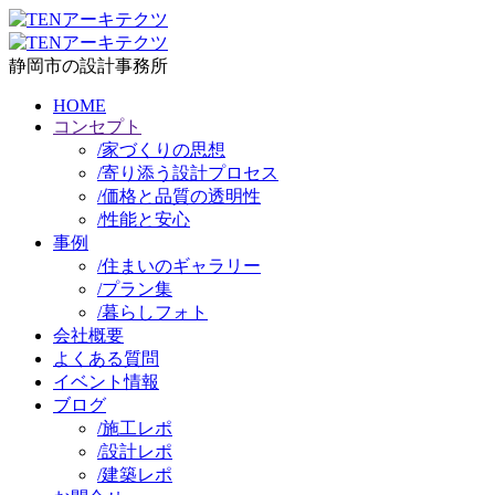
静岡市の設計事務所
HOME
コンセプト
/
家づくりの思想
/
寄り添う設計プロセス
/
価格と品質の透明性
/
性能と安心
事例
/
住まいのギャラリー
/
プラン集
/
暮らしフォト
会社概要
よくある質問
イベント情報
ブログ
/
施工レポ
/
設計レポ
/
建築レポ