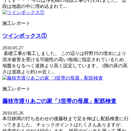
うです・・・ 今日は浄化槽の埋設工事が行われました。 普
段は地面の中に埋め込まれて...
施工レポート
ツインボックス①
2010.05.27
基礎工事が着工しました。 この辺りは狩野川の増水により
洪水被害を受ける可能性の高い地域に指定されているため、
地盤をなるべく道路より高く設定しています。 1階の床の高
さは道路より約1ｍ近く...
施工レポート
藤枝市渡りあごの家「3世帯の母屋」配筋検査
2010.05.26
本日静岡の打ち合わせの後藤枝まで足を伸ばし配筋検査に行
ってきました。 チェックポイントはたくさんありますが、
代表的なものだけ紹介します。 鉄筋のピッチを測って 重ね