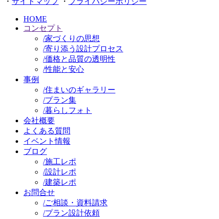
・
サイトマップ
・
プライバシーポリシー
HOME
コンセプト
/
家づくりの思想
/
寄り添う設計プロセス
/
価格と品質の透明性
/
性能と安心
事例
/
住まいのギャラリー
/
プラン集
/
暮らしフォト
会社概要
よくある質問
イベント情報
ブログ
/
施工レポ
/
設計レポ
/
建築レポ
お問合せ
/
ご相談・資料請求
/
プラン設計依頼