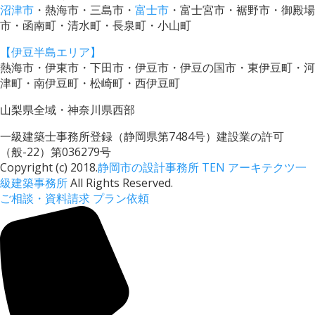
沼津市
・熱海市・三島市・
富士市
・富士宮市・裾野市・御殿場
市・函南町・清水町・長泉町・小山町
【伊豆半島エリア】
熱海市・伊東市・下田市・伊豆市・伊豆の国市・東伊豆町・河
津町・南伊豆町・松崎町・西伊豆町
山梨県全域・神奈川県西部
一級建築士事務所登録（静岡県第7484号）建設業の許可
（般-22）第036279号
Copyright (c) 2018.
静岡市の設計事務所 TEN アーキテクツ一
級建築事務所
All Rights Reserved.
ご相談・資料請求
プラン依頼