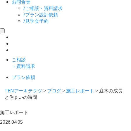
お問合せ
/
ご相談・資料請求
/
プラン設計依頼
/
見学会予約
toggle
navigation
ご相談
・資料請求
プラン依頼
TENアーキテクツ
>
ブログ
>
施工レポート
>
庭木の成長
と住まいの時間
施工レポート
2026.04.05