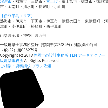
沼津市
・熱海市・三島市・
富士市
・富士宮市・裾野市・御殿場
市・函南町・清水町・長泉町・小山町
【伊豆半島エリア】
熱海市・伊東市・下田市・伊豆市・伊豆の国市・東伊豆町・河
津町・南伊豆町・松崎町・西伊豆町
山梨県全域・神奈川県西部
一級建築士事務所登録（静岡県第7484号）建設業の許可
（般-22）第036279号
Copyright (c) 2018.
静岡市の設計事務所 TEN アーキテクツ一
級建築事務所
All Rights Reserved.
ご相談・資料請求
プラン依頼