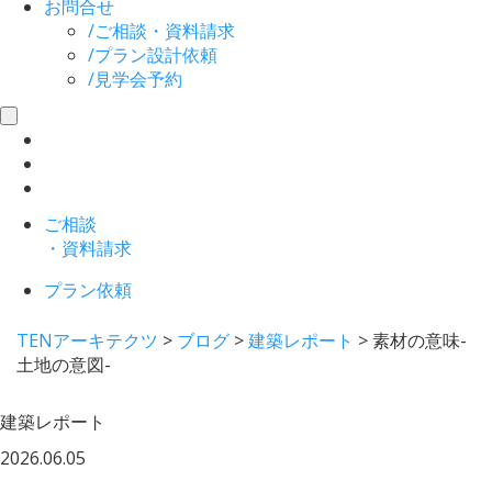
お問合せ
/
ご相談・資料請求
/
プラン設計依頼
/
見学会予約
toggle
navigation
ご相談
・資料請求
プラン依頼
TENアーキテクツ
>
ブログ
>
建築レポート
>
素材の意味-
土地の意図-
建築レポート
2026.06.05