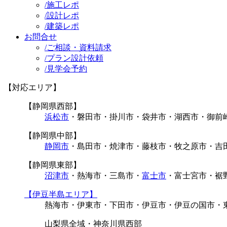
/
施工レポ
/
設計レポ
/
建築レポ
お問合せ
/
ご相談・資料請求
/
プラン設計依頼
/
見学会予約
【対応エリア】
【静岡県西部】
浜松市
・磐田市・掛川市・袋井市・湖西市・御前
【静岡県中部】
静岡市
・島田市・焼津市・藤枝市・牧之原市・吉
【静岡県東部】
沼津市
・熱海市・三島市・
富士市
・富士宮市・裾
【伊豆半島エリア】
熱海市・伊東市・下田市・伊豆市・伊豆の国市・
山梨県全域・神奈川県西部