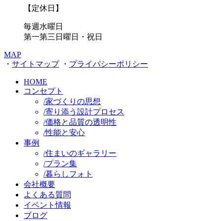
【定休日】
毎週水曜日
第一第三日曜日・祝日
MAP
・
サイトマップ
・
プライバシーポリシー
HOME
コンセプト
/
家づくりの思想
/
寄り添う設計プロセス
/
価格と品質の透明性
/
性能と安心
事例
/
住まいのギャラリー
/
プラン集
/
暮らしフォト
会社概要
よくある質問
イベント情報
ブログ