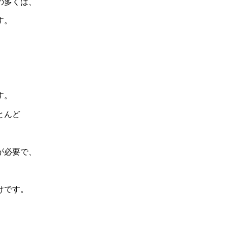
の多くは、
す。
す。
とんど
が必要で、
けです。