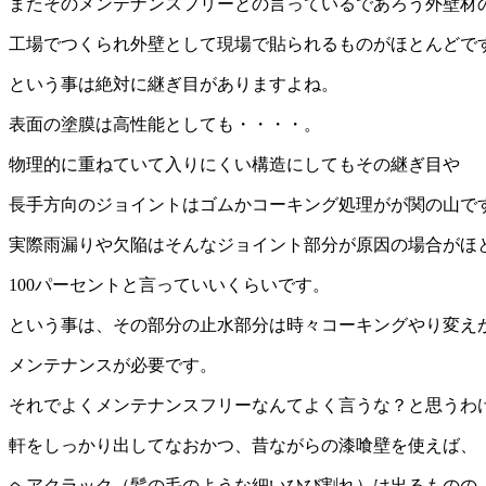
またそのメンテナンスフリーとの言っているであろう外壁材
工場でつくられ外壁として現場で貼られるものがほとんどで
という事は絶対に継ぎ目がありますよね。
表面の塗膜は高性能としても・・・・。
物理的に重ねていて入りにくい構造にしてもその継ぎ目や
長手方向のジョイントはゴムかコーキング処理がが関の山で
実際雨漏りや欠陥はそんなジョイント部分が原因の場合がほ
100パーセントと言っていいくらいです。
という事は、その部分の止水部分は時々コーキングやり変え
メンテナンスが必要です。
それでよくメンテナンスフリーなんてよく言うな？と思うわ
軒をしっかり出してなおかつ、昔ながらの漆喰壁を使えば、
ヘアクラック（髪の毛のような細いひび割れ）は出るものの