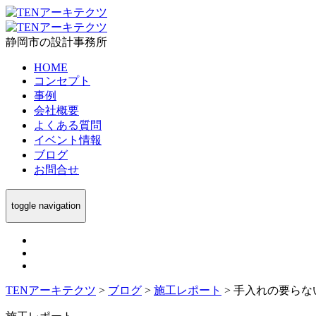
静岡市の設計事務所
HOME
コンセプト
事例
会社概要
よくある質問
イベント情報
ブログ
お問合せ
toggle navigation
TENアーキテクツ
>
ブログ
>
施工レポート
>
手入れの要らな