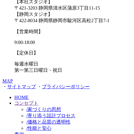
【本社スタジオ】
〒421-3203
静岡県清水区蒲原3丁目11-15
【静岡スタジオ】
〒422-8034
静岡県静岡市駿河区高松2丁目7-1
【営業時間】
9:00-18:00
【定休日】
毎週水曜日
第一第三日曜日・祝日
MAP
・
サイトマップ
・
プライバシーポリシー
HOME
コンセプト
/
家づくりの思想
/
寄り添う設計プロセス
/
価格と品質の透明性
/
性能と安心