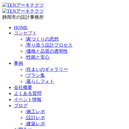
静岡市の設計事務所
HOME
コンセプト
/
家づくりの思想
/
寄り添う設計プロセス
/
価格と品質の透明性
/
性能と安心
事例
/
住まいのギャラリー
/
プラン集
/
暮らしフォト
会社概要
よくある質問
イベント情報
ブログ
/
施工レポ
/
設計レポ
/
建築レポ