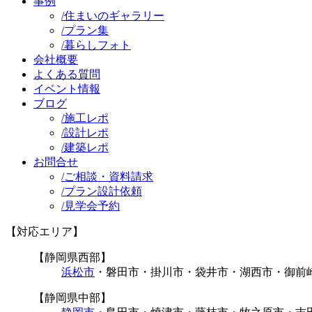
事例
/
住まいのギャラリー
/
プラン集
/
暮らしフォト
会社概要
よくある質問
イベント情報
ブログ
/
施工レポ
/
設計レポ
/
建築レポ
お問合せ
/
ご相談・資料請求
/
プラン設計依頼
/
見学会予約
【対応エリア】
【静岡県西部】
浜松市
・磐田市・掛川市・袋井市・湖西市・御前
【静岡県中部】