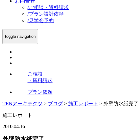
お問合せ
/
ご相談・資料請求
/
プラン設計依頼
/
見学会予約
toggle navigation
ご相談
・資料請求
プラン依頼
TENアーキテクツ
>
ブログ
>
施工レポート
>
外壁防水紙完了
施工レポート
2010.04.16
外壁防水紙完了