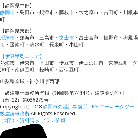
【静岡県中部】
静岡市
・島田市・焼津市・藤枝市・牧之原市・吉田町・川根本
町
【静岡県東部】
沼津市
・熱海市・三島市・
富士市
・富士宮市・裾野市・御殿場
市・函南町・清水町・長泉町・小山町
【伊豆半島エリア】
熱海市・伊東市・下田市・伊豆市・伊豆の国市・東伊豆町・河
津町・南伊豆町・松崎町・西伊豆町
山梨県全域・神奈川県西部
一級建築士事務所登録（静岡県第7484号）建設業の許可
（般-22）第036279号
Copyright (c) 2018.
静岡市の設計事務所 TEN アーキテクツ一
級建築事務所
All Rights Reserved.
ご相談・資料請求
プラン依頼