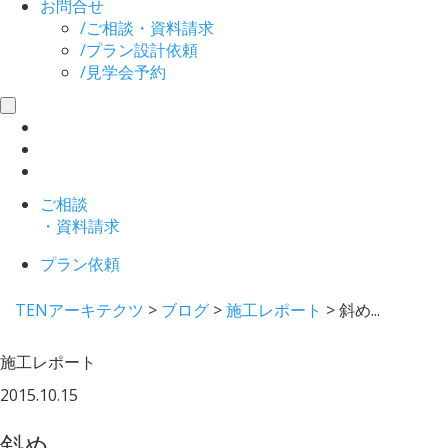
お問合せ
/
ご相談・資料請求
/
プラン設計依頼
/
見学会予約
toggle
navigation
ご相談
・資料請求
プラン依頼
TENアーキテクツ
>
ブログ
>
施工レポート
>
斜め...
施工レポート
2015.10.15
斜め...