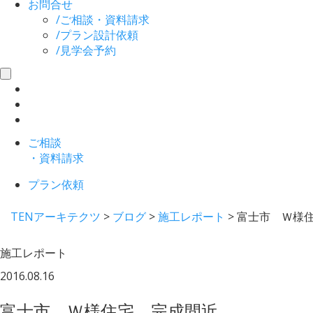
お問合せ
/
ご相談・資料請求
/
プラン設計依頼
/
見学会予約
toggle
navigation
ご相談
・資料請求
プラン依頼
TENアーキテクツ
>
ブログ
>
施工レポート
>
富士市 Ｗ様
施工レポート
2016.08.16
富士市 Ｗ様住宅 完成間近