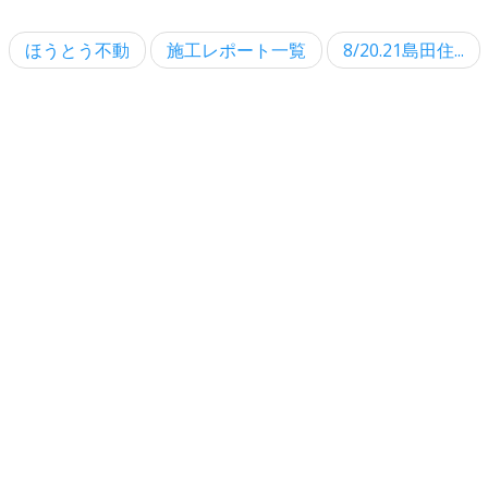
ほうとう不動
施工レポート一覧
8/20.21島田住...