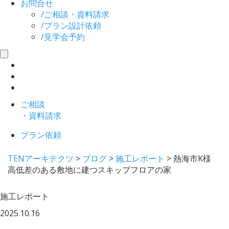
お問合せ
/
ご相談・資料請求
/
プラン設計依頼
/
見学会予約
toggle
navigation
ご相談
・資料請求
プラン依頼
TENアーキテクツ
>
ブログ
>
施工レポート
>
熱海市K様
高低差のある敷地に建つスキップフロアの家
施工レポート
2025.10.16