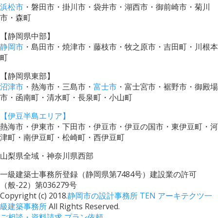
浜松市
・磐田市・掛川市・袋井市・湖西市・御前崎市・菊川
市・森町
【静岡県中部】
静岡市
・島田市・焼津市・藤枝市・牧之原市・吉田町・川根本
町
【静岡県東部】
沼津市
・熱海市・三島市・
富士市
・富士宮市・裾野市・御殿場
市・函南町・清水町・長泉町・小山町
【伊豆半島エリア】
熱海市・伊東市・下田市・伊豆市・伊豆の国市・東伊豆町・河
津町・南伊豆町・松崎町・西伊豆町
山梨県全域・神奈川県西部
一級建築士事務所登録（静岡県第7484号）建設業の許可
（般-22）第036279号
Copyright (c) 2018.
静岡市の設計事務所 TEN アーキテクツ一
級建築事務所
All Rights Reserved.
ご相談・資料請求
プラン依頼